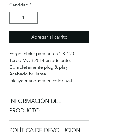
Cantidad
*
Agregar al carrito
Forge intake para autos 1.8 / 2.0 
Turbo MQB 2014 en adelante.
Completamente plug & play 
Acabado brillante
Inlcuye manguera en color azul.
INFORMACIÓN DEL
PRODUCTO
Esta es una característica del 
POLÍTICA DE DEVOLUCIÓN
producto. Es el lugar ideal para 
agregar más información sobre tu 