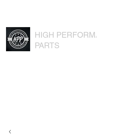
HIGH PERFORMANCE
PARTS
Automotive Parts Store · Automotive
Wholesaler · Performance Shop
hig.performance.parts@gmail.com
0445561227418